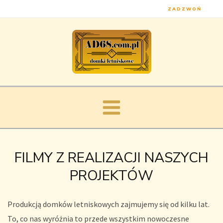
Przejdź
MAIN
ZADZWOŃ
do
MENU
treści
FILMY Z REALIZACJI NASZYCH
PROJEKTÓW
Produkcją domków letniskowych zajmujemy się od kilku lat.
To, co nas wyróżnia to przede wszystkim nowoczesne